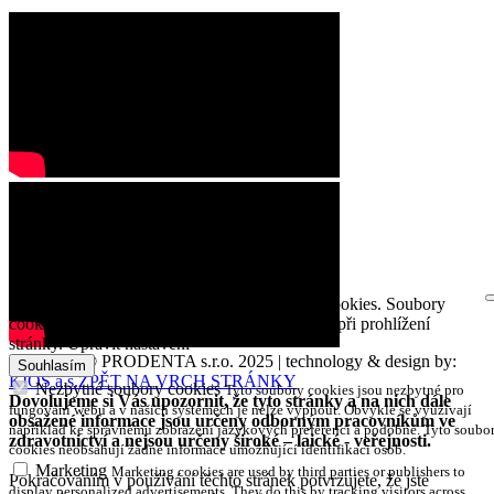
Na této webové stránce se používají soubory cookies. Soubory
cookies používáme ke zlepšení vaší zkušenosti při prohlížení
stránky.
Upravit nastavení
Copyright © PRODENTA s.r.o. 2025 | technology & design by:
KIOS a.s.
ZPĚT NA VRCH STRÁNKY
Nezbytné soubory cookies
Tyto soubory cookies jsou nezbytné pro
Dovolujeme si Vás upozornit, že tyto stránky a na nich dále
fungování webu a v našich systémech je nelze vypnout. Obvykle se využívají
obsažené informace jsou určeny odborným pracovníkům ve
například ke správnému zobrazení jazykových preferencí a podobně. Tyto soubo
zdravotnictví a nejsou určeny široké – laické - veřejnosti.
cookies neobsahují žádné informace umožňující identifikaci osob.
Marketing
Marketing cookies are used by third parties or publishers to
Pokračováním v používání těchto stránek potvrzujete, že jste
display personalized advertisements. They do this by tracking visitors across